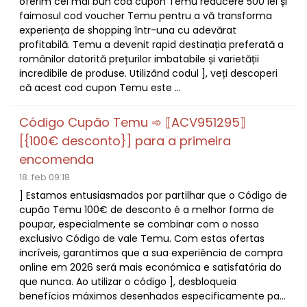
oferim cel mai bun cod cupon Temu reducere 500 lei și
faimosul cod voucher Temu pentru a vă transforma
experiența de shopping într-una cu adevărat
profitabilă. Temu a devenit rapid destinația preferată a
românilor datorită prețurilor imbatabile și varietății
incredibile de produse. Utilizând codul ], veți descoperi
că acest cod cupon Temu este ...
Código Cupão Temu ➾ ⟦ACV951295⟧
[{100€ desconto}] para a primeira
encomenda
18. feb 09:18
] Estamos entusiasmados por partilhar que o Código de
cupão Temu 100€ de desconto é a melhor forma de
poupar, especialmente se combinar com o nosso
exclusivo Código de vale Temu. Com estas ofertas
incríveis, garantimos que a sua experiência de compra
online em 2026 será mais económica e satisfatória do
que nunca. Ao utilizar o código ], desbloqueia
benefícios máximos desenhados especificamente pa...