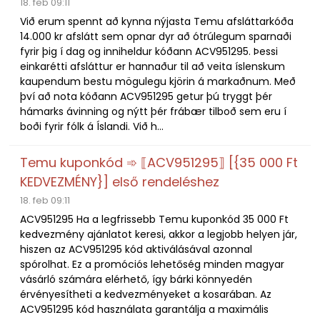
18. feb 09:11
Við erum spennt að kynna nýjasta Temu afsláttarkóða
14.000 kr afslátt sem opnar dyr að ótrúlegum sparnaði
fyrir þig í dag og inniheldur kóðann ACV951295. Þessi
einkarétti afsláttur er hannaður til að veita íslenskum
kaupendum bestu mögulegu kjörin á markaðnum. Með
því að nota kóðann ACV951295 getur þú tryggt þér
hámarks ávinning og nýtt þér frábær tilboð sem eru í
boði fyrir fólk á Íslandi. Við h...
Temu kuponkód ➾ ⟦ACV951295⟧ [{35 000 Ft
KEDVEZMÉNY}] első rendeléshez
18. feb 09:11
ACV951295 Ha a legfrissebb Temu kuponkód 35 000 Ft
kedvezmény ajánlatot keresi, akkor a legjobb helyen jár,
hiszen az ACV951295 kód aktiválásával azonnal
spórolhat. Ez a promóciós lehetőség minden magyar
vásárló számára elérhető, így bárki könnyedén
érvényesítheti a kedvezményeket a kosarában. Az
ACV951295 kód használata garantálja a maximális