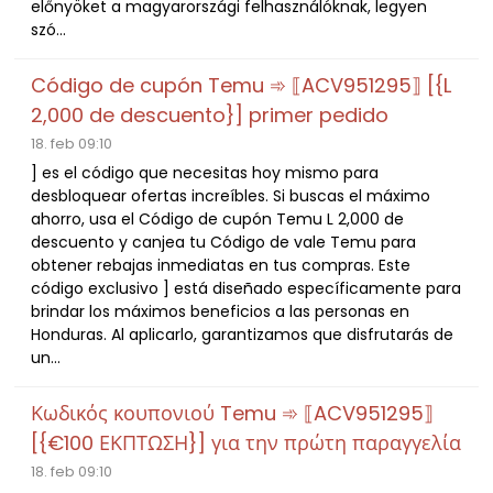
előnyöket a magyarországi felhasználóknak, legyen
szó...
Código de cupón Temu ➾ ⟦ACV951295⟧ [{L
2,000 de descuento}] primer pedido
18. feb 09:10
] es el código que necesitas hoy mismo para
desbloquear ofertas increíbles. Si buscas el máximo
ahorro, usa el Código de cupón Temu L 2,000 de
descuento y canjea tu Código de vale Temu para
obtener rebajas inmediatas en tus compras. Este
código exclusivo ] está diseñado específicamente para
brindar los máximos beneficios a las personas en
Honduras. Al aplicarlo, garantizamos que disfrutarás de
un...
Κωδικός κουπονιού Temu ➾ ⟦ACV951295⟧
[{€100 ΕΚΠΤΩΣΗ}] για την πρώτη παραγγελία
18. feb 09:10