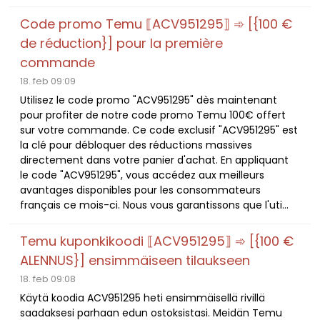
Code promo Temu ⟦ACV951295⟧ ➾ [{100 €
de réduction}] pour la première
commande
18. feb 09:09
Utilisez le code promo "ACV951295" dès maintenant
pour profiter de notre code promo Temu 100€ offert
sur votre commande. Ce code exclusif "ACV951295" est
la clé pour débloquer des réductions massives
directement dans votre panier d'achat. En appliquant
le code "ACV951295", vous accédez aux meilleurs
avantages disponibles pour les consommateurs
français ce mois-ci. Nous vous garantissons que l'uti...
Temu kuponkikoodi ⟦ACV951295⟧ ➾ [{100 €
ALENNUS}] ensimmäiseen tilaukseen
18. feb 09:08
Käytä koodia ACV951295 heti ensimmäisellä rivillä
saadaksesi parhaan edun ostoksistasi. Meidän Temu