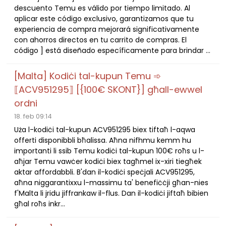
descuento Temu es válido por tiempo limitado. Al
aplicar este código exclusivo, garantizamos que tu
experiencia de compra mejorará significativamente
con ahorros directos en tu carrito de compras. El
código ] está diseñado específicamente para brindar ...
[Malta] Kodiċi tal-kupun Temu ➾
⟦ACV951295⟧ [{100€ SKONT}] għall-ewwel
ordni
18. feb 09:14
Uża l-kodiċi tal-kupun ACV951295 biex tiftaħ l-aqwa
offerti disponibbli bħalissa. Aħna nifhmu kemm hu
importanti li ssib Temu kodiċi tal-kupun 100€ roħs u l-
aħjar Temu vawċer kodiċi biex tagħmel ix-xiri tiegħek
aktar affordabbli. B'dan il-kodiċi speċjali ACV951295,
aħna niggarantixxu l-massimu ta' benefiċċji għan-nies
f'Malta li jridu jiffrankaw il-flus. Dan il-kodiċi jiftaħ bibien
għal roħs inkr...