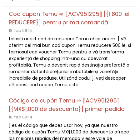
Cod cupon Temu ➾ ⟦ACV951295⟧ [{1 800 lei
REDUCERE}] pentru prima comandă
18. feb 09:15
folosiți acest cod de reducere Temu chiar acum. ] Vă
oferim cel mai bun cod cupon Temu reducere 500 lei și
faimosul cod voucher Temu pentru a vă transforma
experiența de shopping într-una cu adevărat
profitabilă. Temu a devenit rapid destinația preferată a
românilor datorită prețurilor imbatabile și varietății
incredibile de produse. Utilizând codul ], veți descoperi
că acest cod cupon Temu este ...
Código de cupón Temu ➾ ⟦ACV951295⟧
[{MX$1,000 de descuento}] primer pedido
18. feb 09:14
] es el código que debes usar hoy, ya que nuestro
código de cupón Temu MX$1,000 de descuento ofrece
las mejores rebajas del mercado y este vale de