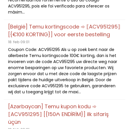
recomendamos fortemente o uso do código
ACV951295, pois ele foi verificado para oferecer os
máxim...
[België] Temu kortingscode ➾ ⟦ACV951295⟧
[{€100 KORTING}] voor eerste bestelling
18. feb 09:01
Coupon Code: ACV951295 Als u op zoek bent naar de
allerbeste Temu kortingscode 100€ korting, dan is het
invoeren van de code ACV951295 uw directe weg naar
enorme besparingen op uw favoriete producten. Wij
zorgen ervoor dat u met deze code de laagste prijzen
pakt tijdens de huidige uitverkoop in België. Door de
exclusieve code ACV951295 te gebruiken, garanderen
wij dat u toegang krijgt tot de maxi...
[Azərbaycan] Temu kupon kodu ➾
⟦ACV951295⟧ [{150₼ ENDİRİM}] ilk sifariş
üçün