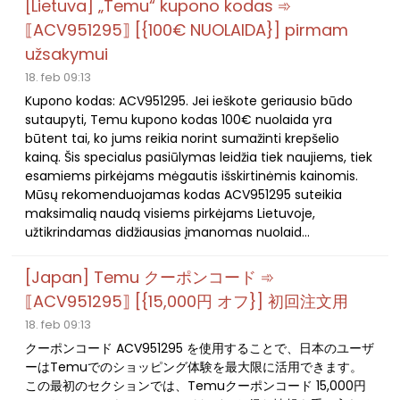
[Lietuva] „Temu“ kupono kodas ➾
⟦ACV951295⟧ [{100€ NUOLAIDA}] pirmam
užsakymui
18. feb 09:13
Kupono kodas: ACV951295. Jei ieškote geriausio būdo
sutaupyti, Temu kupono kodas 100€ nuolaida yra
būtent tai, ko jums reikia norint sumažinti krepšelio
kainą. Šis specialus pasiūlymas leidžia tiek naujiems, tiek
esamiems pirkėjams mėgautis išskirtinėmis kainomis.
Mūsų rekomenduojamas kodas ACV951295 suteikia
maksimalią naudą visiems pirkėjams Lietuvoje,
užtikrindamas didžiausias įmanomas nuolaid...
[Japan] Temu クーポンコード ➾
⟦ACV951295⟧ [{15,000円 オフ}] 初回注文用
18. feb 09:13
クーポンコード ACV951295 を使用することで、日本のユーザ
ーはTemuでのショッピング体験を最大限に活用できます。
この最初のセクションでは、Temuクーポンコード 15,000円