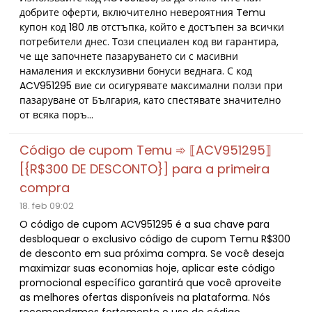
добрите оферти, включително невероятния Temu
купон код 180 лв отстъпка, който е достъпен за всички
потребители днес. Този специален код ви гарантира,
че ще започнете пазаруването си с масивни
намаления и ексклузивни бонуси веднага. С код
ACV951295 вие си осигурявате максимални ползи при
пазаруване от България, като спестявате значително
от всяка поръ...
Código de cupom Temu ➾ ⟦ACV951295⟧
[{R$300 DE DESCONTO}] para a primeira
compra
18. feb 09:02
O código de cupom ACV951295 é a sua chave para
desbloquear o exclusivo código de cupom Temu R$300
de desconto em sua próxima compra. Se você deseja
maximizar suas economias hoje, aplicar este código
promocional específico garantirá que você aproveite
as melhores ofertas disponíveis na plataforma. Nós