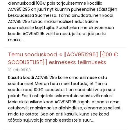
alennuskoodi 100€ pois tarjouksemme koodilla
ACV951295 on juuri nyt kuumin puheenaihe säästäjien
keskuudessa Suomessa. Tämä ainutlaatuinen koodi
ACV951295 takaa maksimaaliset edut kaikille
suomalaisille käyttäjille. Suosittelemme aktivoimaan
koodin ACV951295 välittömästi, jotta et jää paitsi
markki...
Temu sooduskood ➾ ⟦ACV951295⟧ [{100 €
SOODUSTUST}] esimeseks tellimuseks
18. feb 09:08
Kasuta koodi ACV951295 kohe oma esimese ostu
sooritamisel. Meil on hea meel teatada, et Temu
sooduskood 100€ soodustust on nüüd aktiivne ja see
pakub Eesti ostlejatele uskumatuid säästuvõimalusi.
Meie eksklusiivne kood ACV951295 tagab, et saate oma
ostukorvilt maksimaalse allahindluse, olenemata sellest,
mida te ostate. See on eriti kasulik, kuna see kood
töötab sujuvalt ja annab eestlastele suur...