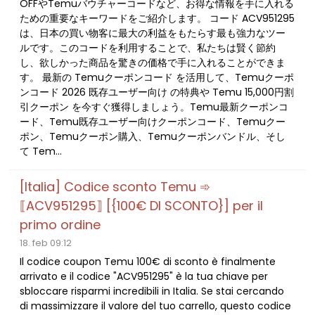
OFFやTemuバウチャーコードなど、お得な情報を手に入れる
ための重要なキーワードをご紹介します。 コード ACV951295
は、日本の買い物客に最大の利益をもたらす最も強力なツー
ルです。このコードを利用することで、私たちは賢く節約
し、欲しかった商品を驚きの価格で手に入れることができま
す。 最新の Temuクーポンコード を活用して、Temuクーポ
ンコード 2026 既存ユーザー向け の特典や Temu 15,000円割
引クーポン を今すぐ獲得しましょう。Temu最新クーポンコ
ード、Temu既存ユーザー向けクーポンコード、Temuクー
ポン、Temuクーポン購入、Temuクーポンバンドル、そし
て Tem...
[Italia] Codice sconto Temu ➾
⟦ACV951295⟧ [{100€ DI SCONTO}] per il
primo ordine
18. feb 09:12
Il codice coupon Temu 100€ di sconto è finalmente
arrivato e il codice "ACV951295" è la tua chiave per
sbloccare risparmi incredibili in Italia. Se stai cercando
di massimizzare il valore del tuo carrello, questo codice