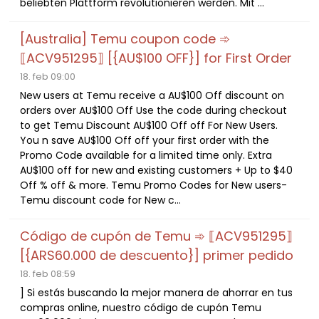
beliebten Plattform revolutionieren werden. Mit ...
[Australia] Temu coupon code ➾
⟦ACV951295⟧ [{AU$100 OFF}] for First Order
18. feb 09:00
New users at Temu receive a AU$100 Off discount on
orders over AU$100 Off Use the code during checkout
to get Temu Discount AU$100 Off off For New Users.
You n save AU$100 Off off your first order with the
Promo Code available for a limited time only. Extra
AU$100 off for new and existing customers + Up to $40
Off % off & more. Temu Promo Codes for New users-
Temu discount code for New c...
Código de cupón de Temu ➾ ⟦ACV951295⟧
[{ARS60.000 de descuento}] primer pedido
18. feb 08:59
] Si estás buscando la mejor manera de ahorrar en tus
compras online, nuestro código de cupón Temu