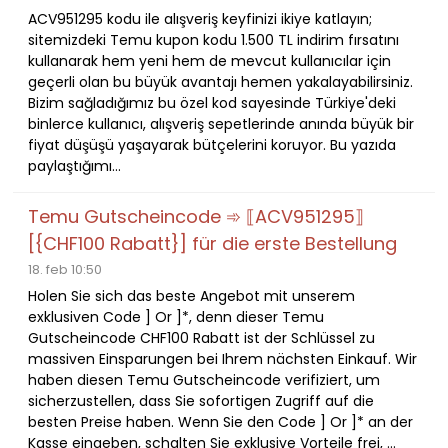
ACV951295 kodu ile alışveriş keyfinizi ikiye katlayın;
sitemizdeki Temu kupon kodu 1.500 TL indirim fırsatını
kullanarak hem yeni hem de mevcut kullanıcılar için
geçerli olan bu büyük avantajı hemen yakalayabilirsiniz.
Bizim sağladığımız bu özel kod sayesinde Türkiye'deki
binlerce kullanıcı, alışveriş sepetlerinde anında büyük bir
fiyat düşüşü yaşayarak bütçelerini koruyor. Bu yazıda
paylaştığımı...
Temu Gutscheincode ➾ ⟦ACV951295⟧
[{CHF100 Rabatt}] für die erste Bestellung
18. feb 10:50
Holen Sie sich das beste Angebot mit unserem
exklusiven Code ] Or ]*, denn dieser Temu
Gutscheincode CHF100 Rabatt ist der Schlüssel zu
massiven Einsparungen bei Ihrem nächsten Einkauf. Wir
haben diesen Temu Gutscheincode verifiziert, um
sicherzustellen, dass Sie sofortigen Zugriff auf die
besten Preise haben. Wenn Sie den Code ] Or ]* an der
Kasse eingeben, schalten Sie exklusive Vorteile frei, ...