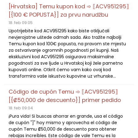
[Hrvatska] Temu kupon kod ➾ ⟦ACV951295⟧
[{100 € POPUSTA}] za prvu narudžbu
18. feb 09:05
Upotrijebite kod ACV951295 kako biste otključali
nevjerojatne uštede odmah sada. Ako tražite najbolji
Temu kupon kod 100€ popusta, na pravom ste mjestu
za ostvarivanje ogromnih pogodnosti pri kupnji. Naš
ekskluzivni kod ACV951295 osigurava maksimalne
pogodnosti za sve ljude u Hrvatskoj koji žele pametno
kupovati online. Otkrit ćemo vam kako ovaj kod
transformira vaše iskustvo kupovine uz vrhunske...
Código de cupón Temu ➾ ⟦ACV951295⟧
[{₡50,000 de descuento}] primer pedido
18. feb 09:04
¡Pura vida! Si buscas ahorrar en grande, usa el código
de cupón "]" hoy mismo y aprovecha el código de
cupón Temu ₡50,000 de descuento para obtener
rebajas increíbles. Este código de vale Temu es la