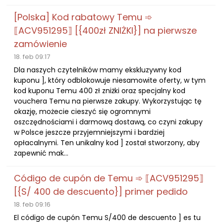
[Polska] Kod rabatowy Temu ➾
⟦ACV951295⟧ [{400zł ZNIŻKI}] na pierwsze
zamówienie
18. feb 09:17
Dla naszych czytelników mamy ekskluzywny kod
kuponu ], który odblokowuje niesamowite oferty, w tym
kod kuponu Temu 400 zł zniżki oraz specjalny kod
vouchera Temu na pierwsze zakupy. Wykorzystując tę
okazję, możecie cieszyć się ogromnymi
oszczędnościami i darmową dostawą, co czyni zakupy
w Polsce jeszcze przyjemniejszymi i bardziej
opłacalnymi. Ten unikalny kod ] został stworzony, aby
zapewnić mak...
Código de cupón de Temu ➾ ⟦ACV951295⟧
[{S/ 400 de descuento}] primer pedido
18. feb 09:16
El código de cupón Temu S/400 de descuento ] es tu