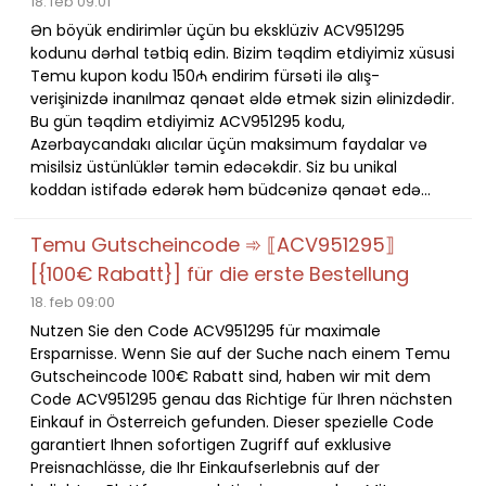
18. feb 09:01
Ən böyük endirimlər üçün bu eksklüziv ACV951295
kodunu dərhal tətbiq edin. Bizim təqdim etdiyimiz xüsusi
Temu kupon kodu 150₼ endirim fürsəti ilə alış-
verişinizdə inanılmaz qənaət əldə etmək sizin əlinizdədir.
Bu gün təqdim etdiyimiz ACV951295 kodu,
Azərbaycandakı alıcılar üçün maksimum faydalar və
misilsiz üstünlüklər təmin edəcəkdir. Siz bu unikal
koddan istifadə edərək həm büdcənizə qənaət edə...
Temu Gutscheincode ➾ ⟦ACV951295⟧
[{100€ Rabatt}] für die erste Bestellung
18. feb 09:00
Nutzen Sie den Code ACV951295 für maximale
Ersparnisse. Wenn Sie auf der Suche nach einem Temu
Gutscheincode 100€ Rabatt sind, haben wir mit dem
Code ACV951295 genau das Richtige für Ihren nächsten
Einkauf in Österreich gefunden. Dieser spezielle Code
garantiert Ihnen sofortigen Zugriff auf exklusive
Preisnachlässe, die Ihr Einkaufserlebnis auf der