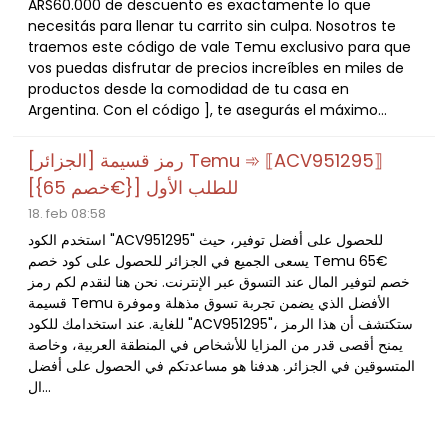
ARS60.000 de descuento es exactamente lo que
necesitás para llenar tu carrito sin culpa. Nosotros te
traemos este código de vale Temu exclusivo para que
vos puedas disfrutar de precios increíbles en miles de
productos desde la comodidad de tu casa en
Argentina. Con el código ], te asegurás el máximo...
[الجزائر] رمز قسيمة Temu ➾ ⟦ACV951295⟧
[{خصم 65€}] للطلب الأول
18. feb 08:58
استخدم الكود "ACV951295" للحصول على أفضل توفير، حيث
يسعى الجميع في الجزائر للحصول على كود خصم Temu 65€
خصم لتوفير المال عند التسوق عبر الإنترنت. نحن هنا لنقدم لكم رمز
قسيمة Temu الأفضل الذي يضمن تجربة تسوق مذهلة وموفرة
للغاية. عند استخدامك للكود "ACV951295"، ستكتشف أن هذا الرمز
يمنح أقصى قدر من المزايا للأشخاص في المنطقة العربية، وخاصة
المتسوقين في الجزائر. هدفنا هو مساعدتكم في الحصول على أفضل
ال...