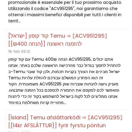
promozionale è essenziale per il tuo prossimo acquisto.
Utilizzando il codice "ACV951295", noi garantiamo che
otterrai i massimi benefici disponibili per tutti i clienti in
territ...
[ישראל] קוד קופון Temu ➾ ⟦ACV951295⟧
[{‎₪400 הנחה}] להזמנה ראשונה
18. feb 09:12
עם קוד קופון Temu 400₪ הנחה ACV951295, אתם יכולים
להתחיל לחסוך בגדול כבר מהרכישה הראשונה שלכם באתר. אנחנו
ב-Temu ישראל מבינים את הצורך בקניות חכמות, ולכן קוד שובר
Temu זה הוא הפתרון המושלם עבורכם להוזלת עלויות
משמעותית. הקוד ACV951295 מעניק גישה להנחות שוברות שוק
ומאפשר לכם למקסם את התמורה לכספכם בכל הזמנה שתבצעו.
אנחנו ממליצים לכל לקוח בישראל להשתמש בקוד זה כדי ליהנות
מחוויית קניות משתלמת במיוחד...
[Ísland] Temu afsláttarkóði ➾ ⟦ACV951295⟧
[{14kr AFSLÁTTUR}] fyrir fyrstu pöntun