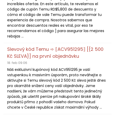
increíbles ofertas. En este artículo, te revelamos el
código de cupón Temu RD$5,800 de descuento y
cómo el código de vale Temu puede transformar tu
experiencia de compra. Nosotros sabemos que
encontrar descuentos reales es vital, por eso te
recomendamos el código ] para asegurar las mejores
rebajas ...
Slevový kód Temu ➾ ⟦ACV951295⟧ [{2 500
Kč SLEVA}] na první objednávku
18. feb 09:06
Náš exkluzivní kupónový kód ACV951295 je vaší
vstupenkou k masivním úsporám, proto neváhejte a
aktivujte si Temu slevový kód 2 500 Kč sleva ještě dnes
pro okamžité snížení ceny vaší objednávky. Jsme
nadšeni, že vám můžeme představit tento jedinečný
způsob, jak ušetřit peníze při nakupování široké škály
produktů přímo z pohodlí vašeho domova. Pokud
chcete v České republice získat maximální výhody ...