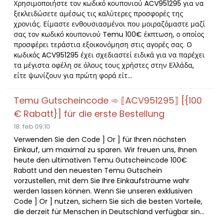
Χρησιμοποιήστε τον κωδικό κουπονιού ACV951295 για να
ξεκλειδώσετε αμέσως τις καλύτερες προσφορές της
χρονιάς. Είμαστε ενθουσιασμένοι που μοιραζόμαστε μαζί
σας τον κωδικό κουπονιού Temu 100€ έκπτωση, ο οποίος
προσφέρει τεράστια εξοικονόμηση στις αγορές σας. Ο
κωδικός ACV951295 έχει σχεδιαστεί ειδικά για να παρέχει
τα μέγιστα οφέλη σε όλους τους χρήστες στην Ελλάδα,
είτε ψωνίζουν για πρώτη φορά είτ...
Temu Gutscheincode ➾ ⟦ACV951295⟧ [{100
€ Rabatt}] für die erste Bestellung
18. feb 09:10
Verwenden Sie den Code ] Or ] für Ihren nächsten
Einkauf, um maximal zu sparen. Wir freuen uns, Ihnen
heute den ultimativen Temu Gutscheincode 100€
Rabatt und den neuesten Temu Gutschein
vorzustellen, mit dem Sie Ihre Einkaufsträume wahr
werden lassen können. Wenn Sie unseren exklusiven
Code ] Or ] nutzen, sichern Sie sich die besten Vorteile,
die derzeit für Menschen in Deutschland verfügbar sin...