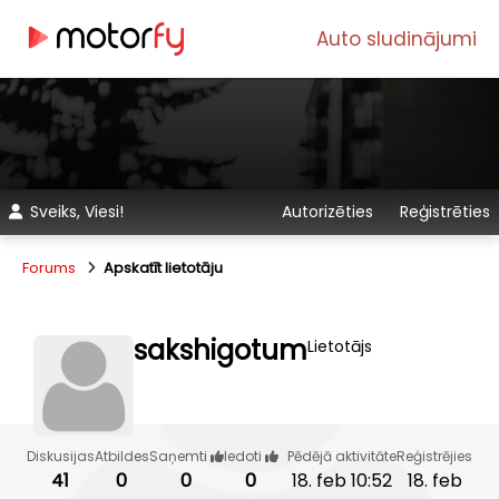
Auto sludinājumi
Sveiks, Viesi!
Autorizēties
Reģistrēties
Forums
Apskatīt lietotāju
sakshigotum
Lietotājs
Diskusijas
Atbildes
Saņemti
Iedoti
Pēdējā aktivitāte
Reģistrējies
41
0
0
0
18. feb 10:52
18. feb