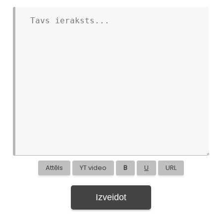
Attēls
YT video
B
U
URL
Izveidot