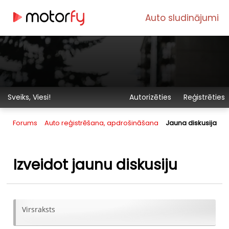
Auto sludinājumi
Sveiks, Viesi!
Autorizēties
Reģistrēties
Forums
Auto reģistrēšana, apdrošināšana
Jauna diskusija
Izveidot jaunu diskusiju
Virsraksts