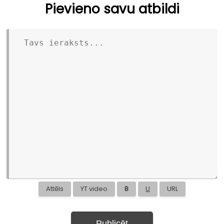
Pievieno savu atbildi
Attēls
YT video
B
U
URL
Publicēt