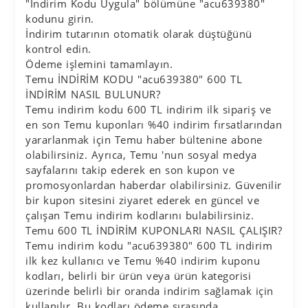
"İndirim Kodu Uygula" bölümüne "acu639380"
kodunu girin.
İndirim tutarının otomatik olarak düştüğünü
kontrol edin.
Ödeme işlemini tamamlayın.
Temu İNDİRİM KODU "acu639380" 600 TL
İNDİRİM NASIL BULUNUR?
Temu indirim kodu 600 TL indirim ilk sipariş ve
en son Temu kuponları %40 indirim fırsatlarından
yararlanmak için Temu haber bültenine abone
olabilirsiniz. Ayrıca, Temu 'nun sosyal medya
sayfalarını takip ederek en son kupon ve
promosyonlardan haberdar olabilirsiniz. Güvenilir
bir kupon sitesini ziyaret ederek en güncel ve
çalışan Temu indirim kodlarını bulabilirsiniz.
Temu 600 TL İNDİRİM KUPONLARI NASIL ÇALIŞIR?
Temu indirim kodu "acu639380" 600 TL indirim
ilk kez kullanıcı ve Temu %40 indirim kuponu
kodları, belirli bir ürün veya ürün kategorisi
üzerinde belirli bir oranda indirim sağlamak için
kullanılır. Bu kodları ödeme sırasında