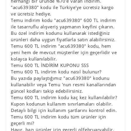
herhangi bir üründe %70'e varan indirim.
"acu639380" kodu ile Türkiye'ye ücretsiz kargo
ve ücretsiz hediye.
Temu indirim kodu "acu639380" 600 TL indirim
ile tasarruflu alışveriş yapmanın keyfini çıkarın.
Bu özel indirim kodunu kullanarak istediğiniz
ürünleri daha uygun fiyatlarla satın alabilirsiniz.
Temu 600 TL indirim "acu639380" kodu, hem
yeni hem de mevcut müşteriler için geçerlidir ve
kolayca kullanılabilir.
Temu 600 TL İNDİRİM KUPONU SSS
Temu 600 TL indirim kodu nasıl bulunur?
Bu yazıda paylaştığımız "acu639380" kodunu
kullanabilir veya Temu 'nun resmi kanallarından
güncel kodları takip edebilirsiniz.
Temu 600 TL indirim kodu kaç kez kullanılabilir?
Kupon kodunun kullanım sınırlamaları olabilir.
Detaylı bilgi için kullanım şartlarını kontrol edin.
Temu 600 TL indirim kodu tüm ürünler için
geçerli mi?
Hayır, bazı ürünler için geçerli olFebruaryabilir.