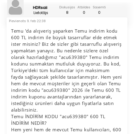
HDRsaii
Diskusijas
Atbildes
Saņemti
8
0
0
Lietotājs
Pievienots
9. feb 22:38
Temu 'da alışveriş yaparken Temu indirim kodu
600 TL indirim ile büyük tasarruflar elde etmek
ister misiniz? Biz de sizler gibi tasarruflu alışveriş
yapmaktan yanayız. Bu nedenle sizlere özel
olarak hazırladığımız "acu639380" Temu indirim
kodunu sunmaktan mutluluk duyuyoruz. Bu kod,
Türkiye'deki tüm kullanıcılar için maksimum
fayda sağlayacak şekilde tasarlanmıştır. Hem yeni
hem de mevcut müşteriler için geçerli olan Temu
indirim kodu "acu639380" 2026 ile Temu 600 TL
indirim kuponu avantajlarından yararlanarak,
istediğiniz ürünleri daha uygun fiyatlarla satın
alabilirsiniz.
Temu İNDİRİM KODU "acu639380" 600 TL
İNDİRİM NEDİR?
Hem yeni hem de mevcut Temu kullanıcıları, 600