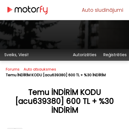
Auto sludinājumi
Sveiks, Viesi!
Autorizēties
Reģistrēties
Forums
Auto atsauksmes
Temu İNDİRİM KODU [acu639380] 600 TL + %30 İNDİRİM
Temu İNDİRİM KODU
[acu639380] 600 TL + %30
İNDİRİM